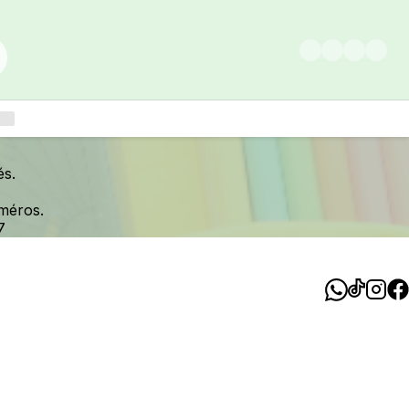
és.
méros.
7